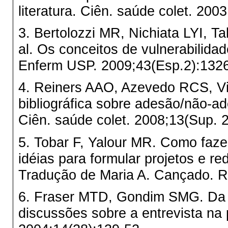
literatura. Ciên. saúde colet. 200
3. Bertolozzi MR, Nichiata LYI, Ta
al. Os conceitos de vulnerabilid
Enferm USP. 2009;43(Esp.2):1326
4. Reiners AAO, Azevedo RCS, Vi
bibliográfica sobre adesão/não-a
Ciên. saúde colet. 2008;13(Sup. 
5. Tobar F, Yalour MR. Como faze
idéias para formular projetos e re
Tradução de Maria A. Cançado. Ri
6. Fraser MTD, Gondim SMG. Da f
discussões sobre a entrevista na p