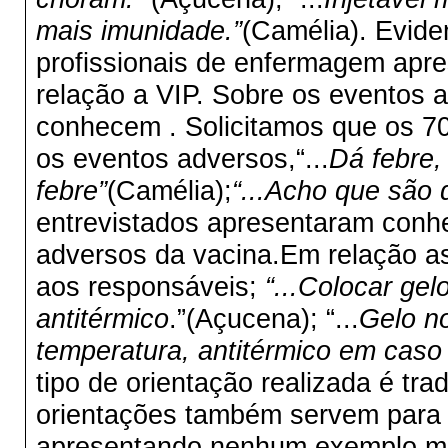
mais imunidade.”
(Camélia). Evide
profissionais de enfermagem apr
relação a VIP. Sobre os eventos
conhecem . Solicitamos que os 7
os eventos adversos,“...
Dá febre,
febre”
(Camélia);
“...Acho que são 
entrevistados apresentaram conh
adversos da vacina.Em relação a
aos responsáveis;
“...Colocar gel
antitérmico
.”(Açucena); “...
Gelo no
temperatura, antitérmico em caso 
tipo de orientação realizada é trad
orientações também servem para o
apresentando nenhum exemplo mai