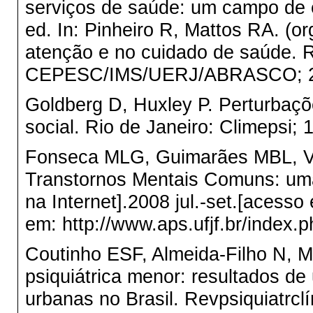
serviços de saúde: um campo de e
ed. In: Pinheiro R, Mattos RA. (or
atenção e no cuidado de saúde. R
CEPESC/IMS/UERJ/ABRASCO; 20
Goldberg D, Huxley P. Perturbaç
social. Rio de Janeiro: Climepsi; 
Fonseca MLG, Guimarães MBL, Va
Transtornos Mentais Comuns: uma 
na Internet].2008 jul.-set.[acess
em: http://www.aps.ufjf.br/index.p
Coutinho ESF, Almeida-Filho N, M
psiquiátrica menor: resultados de
urbanas no Brasil. Revpsiquiatrclín