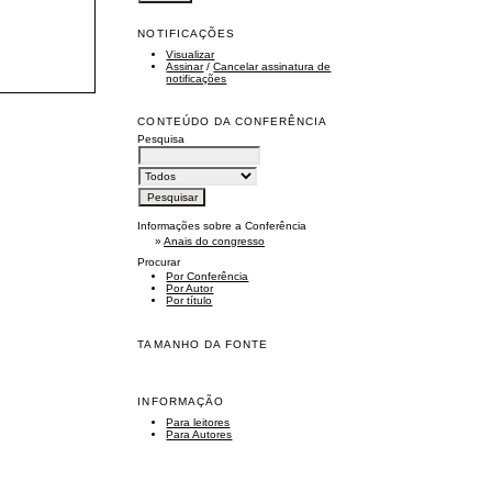
NOTIFICAÇÕES
Visualizar
Assinar
/
Cancelar assinatura de
notificações
CONTEÚDO DA CONFERÊNCIA
Pesquisa
Informações sobre a Conferência
»
Anais do congresso
Procurar
Por Conferência
Por Autor
Por título
TAMANHO DA FONTE
INFORMAÇÃO
Para leitores
Para Autores