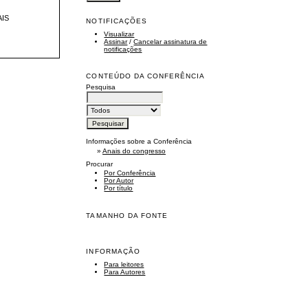
AIS
NOTIFICAÇÕES
Visualizar
Assinar
/
Cancelar assinatura de
notificações
CONTEÚDO DA CONFERÊNCIA
Pesquisa
Informações sobre a Conferência
»
Anais do congresso
Procurar
Por Conferência
Por Autor
Por título
TAMANHO DA FONTE
INFORMAÇÃO
Para leitores
Para Autores