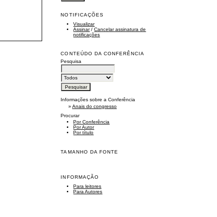
NOTIFICAÇÕES
Visualizar
Assinar
/
Cancelar assinatura de
notificações
CONTEÚDO DA CONFERÊNCIA
Pesquisa
Informações sobre a Conferência
»
Anais do congresso
Procurar
Por Conferência
Por Autor
Por título
TAMANHO DA FONTE
INFORMAÇÃO
Para leitores
Para Autores