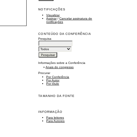
NOTIFICAÇÕES
Visualizar
Assinar
/
Cancelar assinatura de
notificações
CONTEÚDO DA CONFERÊNCIA
Pesquisa
Informações sobre a Conferência
»
Anais do congresso
Procurar
Por Conferência
Por Autor
Por título
TAMANHO DA FONTE
INFORMAÇÃO
Para leitores
Para Autores