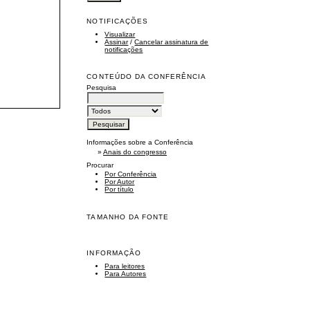
NOTIFICAÇÕES
Visualizar
Assinar
/
Cancelar assinatura de
notificações
CONTEÚDO DA CONFERÊNCIA
Pesquisa
Informações sobre a Conferência
»
Anais do congresso
Procurar
Por Conferência
Por Autor
Por título
TAMANHO DA FONTE
INFORMAÇÃO
Para leitores
Para Autores