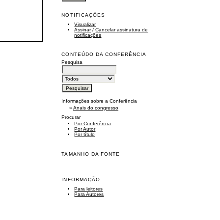
NOTIFICAÇÕES
Visualizar
Assinar
/
Cancelar assinatura de
notificações
CONTEÚDO DA CONFERÊNCIA
Pesquisa
Informações sobre a Conferência
»
Anais do congresso
Procurar
Por Conferência
Por Autor
Por título
TAMANHO DA FONTE
INFORMAÇÃO
Para leitores
Para Autores