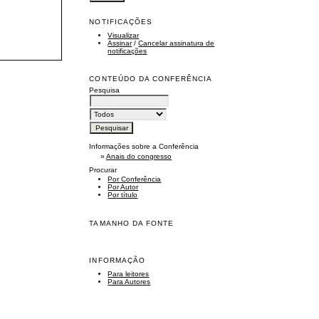
NOTIFICAÇÕES
Visualizar
Assinar
/
Cancelar assinatura de
notificações
CONTEÚDO DA CONFERÊNCIA
Pesquisa
Informações sobre a Conferência
»
Anais do congresso
Procurar
Por Conferência
Por Autor
Por título
TAMANHO DA FONTE
INFORMAÇÃO
Para leitores
Para Autores