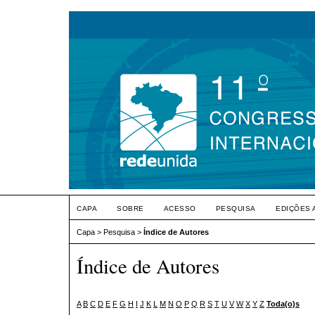
CAPA
SOBRE
ACESSO
PESQUISA
EDIÇÕES 
Capa
>
Pesquisa
>
Índice de Autores
Índice de Autores
A
B
C
D
E
F
G
H
I
J
K
L
M
N
O
P
Q
R
S
T
U
V
W
X
Y
Z
Toda(o)s