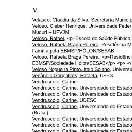
V
Velasco, Claudia da Silva
, Secretaria Munici
Veloso, Cleber Henrique
, Universidade Feder
Mucuri – UFVJM
Veloso, Rafael
, <p>Escola de Saúde Pública
Veloso, Rafaela Braga Pereira
, Residência M
Família pela EBMSP/HÓLON/SESAB
Veloso, Rafaela Braga Pereira
, <p>Residência
EBMSP/Sociedade Hólon/SESAB</p> <p> </
Veloso Nogueira Pinto, Italo Solano
, Universi
Venâncio Gonçalves, Rafaela
, UFES
Vendruscolo, Carine
Vendruscolo, Carine
, Universidade do Estad
Vendruscolo, Carine
, Universidade do Estad
Vendruscolo, Carine
, UDESC
Vendruscolo, Carine
, Universidade do Estad
(Brasil)
Vendruscolo, Carine
, Universidade do Estad
Vendruscolo, Carine
, Universidade do Estad
Vendruscolo, Carine
, Universidade do Estad