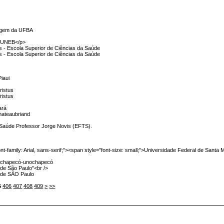
magem da UFBA
a UNEB</p>
 - Escola Superior de Ciências da Saúde
 - Escola Superior de Ciências da Saúde
iaui
ristus
ristus
ará
hateaubriand
Saúde Professor Jorge Novis (EFTS).
nt-family: Arial, sans-serif;"><span style="font-size: small;">Universidade Federal de Santa
de chapecó-unochapecó
de São Paulo"<br />
 de SÃO Paulo
5
406
407
408
409
>
>>