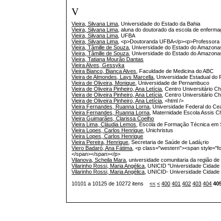
V
Vieira, Silvana Lima
, Universidade do Estado da Bahia
Vieira, Silvana Lima
, aluna do doutorado da escola de enfer
Vieira, Silvana Lima
, UFBA
Vieira, Silvana Lima
, <p>Doutoranda UFBA</p><p>Professor
Vieira, Tâmille de Souza
, Universidade do Estado do Amazonas
Vieira, Tâmille de Souza
, Universidade do Estado do Amazonas
Vieira, Tatiana Mourão Dantas
Vieira Alves, Gessyka
Vieira Bianco, Bianca Alves
, Faculdade de Medicina do ABC
Vieira de Almondes, Lays Marcella
, Universidade Estadual do P
Vieira de Oliveira, Monique
, Universidade de Pernambuco
Vieira de Oliveira Pinheiro, Ana Letícia
, Centro Universitário Ch
Vieira de Oliveira Pinheiro, Ana Letícia
, Centro Universitário Ch
Vieira de Oliveira Pinheiro, Ana Letícia
, <html />
Vieira Fernandes, Ruanna Lorna
, Universidade Federal do Ce
Vieira Fernandes, Ruanna Lorna
, Maternidade Escola Assis C
Vieira Guimarães, Clarissa Coelho
Vieira Lima, Cláudia Lemos
, Escola de Formação Técnica em 
Vieira Lopes, Carlos Henrique
, Unichristus
Vieira Lopes, Carlos Henrique
Vieira Pereira, Henrique
, Secretaria de Saúde de Ladá¡rio
Viero Badaró, Ana Fátima
, <p class="western"><span style="fo
</span></span></p>
Vilanova, Scheila Mara
, universidade comunitaria da região 
Vilarinho Rossi, Maria Angélica
, UNICID "Universidade Cidade 
Vilarinho Rossi, Maria Angélica
, UNICID- Universidade Cidade
10101 a 10125 de 10272 itens
<<
<
400
401
402
403
404
40