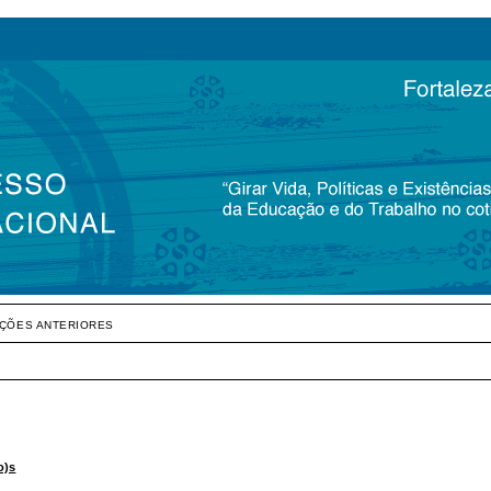
IÇÕES ANTERIORES
o)s