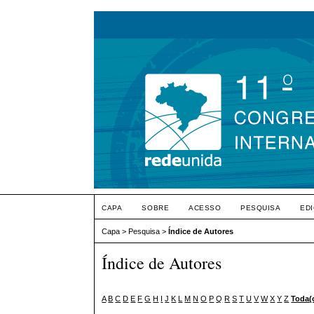
CAPA
SOBRE
ACESSO
PESQUISA
ED
Capa
>
Pesquisa
>
Índice de Autores
Índice de Autores
A
B
C
D
E
F
G
H
I
J
K
L
M
N
O
P
Q
R
S
T
U
V
W
X
Y
Z
Toda(