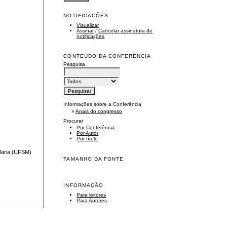
NOTIFICAÇÕES
Visualizar
Assinar
/
Cancelar assinatura de
notificações
CONTEÚDO DA CONFERÊNCIA
Pesquisa
Informações sobre a Conferência
»
Anais do congresso
Procurar
Por Conferência
Por Autor
Por título
 Maria (UFSM)
TAMANHO DA FONTE
INFORMAÇÃO
Para leitores
Para Autores