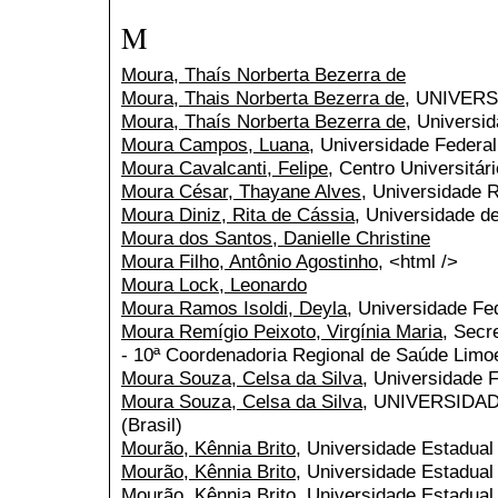
M
Moura, Thaís Norberta Bezerra de
Moura, Thais Norberta Bezerra de
, UNIVER
Moura, Thaís Norberta Bezerra de
, Universi
Moura Campos, Luana
, Universidade Federal
Moura Cavalcanti, Felipe
, Centro Universitár
Moura César, Thayane Alves
, Universidade R
Moura Diniz, Rita de Cássia
, Universidade d
Moura dos Santos, Danielle Christine
Moura Filho, Antônio Agostinho
, <html />
Moura Lock, Leonardo
Moura Ramos Isoldi, Deyla
, Universidade Fe
Moura Remígio Peixoto, Virgínia Maria
, Secr
- 10ª Coordenadoria Regional de Saúde Limoe
Moura Souza, Celsa da Silva
, Universidade 
Moura Souza, Celsa da Silva
, UNIVERSIDA
(Brasil)
Mourão, Kênnia Brito
, Universidade Estadual
Mourão, Kênnia Brito
, Universidade Estadual
Mourão, Kênnia Brito
, Universidade Estadual