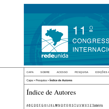
CAPA
SOBRE
ACESSO
PESQUISA
EDIÇÕES 
Capa
>
Pesquisa
>
Índice de Autores
Índice de Autores
A
B
C
D
E
F
G
H
I
J
K
L
M
N
O
P
Q
R
S
T
U
V
W
X
Y
Z
Toda(o)s