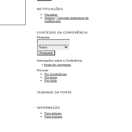
NOTIFICAÇÕES
Visualizar
Assinar
/
Cancelar assinatura de
notificações
CONTEÚDO DA CONFERÊNCIA
Pesquisa
Informações sobre a Conferência
»
Anais do congresso
Procurar
Por Conferência
Por Autor
Por título
TAMANHO DA FONTE
INFORMAÇÃO
Para leitores
Para Autores