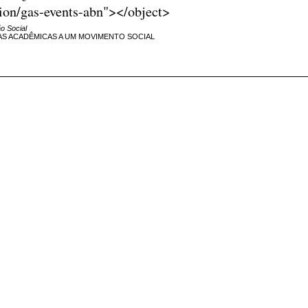
ion/gas-events-abn"></object>
ão Social
S ACADÊMICAS A UM MOVIMENTO SOCIAL