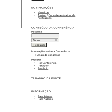
NOTIFICAÇÕES
Visualizar
Assinar
/
Cancelar assinatura de
notificações
CONTEÚDO DA CONFERÊNCIA
Pesquisa
Informações sobre a Conferência
»
Anais do congresso
Procurar
Por Conferência
Por Autor
Por título
TAMANHO DA FONTE
INFORMAÇÃO
Para leitores
Para Autores