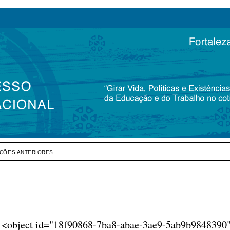
IÇÕES ANTERIORES
, <object id="18f90868-7ba8-abae-3ae9-5ab9b9848390